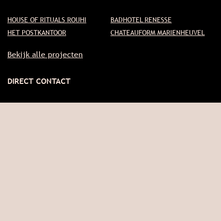
HOUSE OF RITUALS ROUHI
BADHOTEL RENESSE
HET POSTKANTOOR
CHATEAUFORM MARIENHEUVEL
Bekijk alle projecten
DIRECT CONTACT
Scannerstraat 21
1033 RV Amsterdam
+31 20 337 15 76
info@estida.nl
Instagram
Pinterest
Linkedin
Facebook
Naar contactformulier